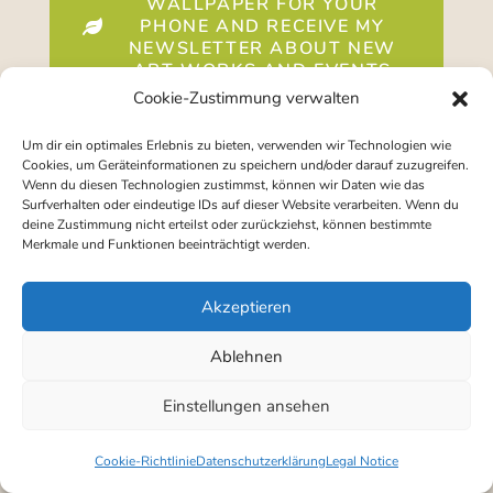
WALLPAPER FOR YOUR
PHONE AND RECEIVE MY
NEWSLETTER ABOUT NEW
ART WORKS AND EVENTS
Cookie-Zustimmung verwalten
Um dir ein optimales Erlebnis zu bieten, verwenden wir Technologien wie
Cookies, um Geräteinformationen zu speichern und/oder darauf zuzugreifen.
Wenn du diesen Technologien zustimmst, können wir Daten wie das
Surfverhalten oder eindeutige IDs auf dieser Website verarbeiten. Wenn du
deine Zustimmung nicht erteilst oder zurückziehst, können bestimmte
© Gudrun Ingratubun 2020
Merkmale und Funktionen beeinträchtigt werden.
© Fotos:
Eunae Anna Jo
Impressum
|
Datenschutzerklärung
Akzeptieren
Ablehnen
Einstellungen ansehen
Cookie-Richtlinie
Datenschutzerklärung
Legal Notice