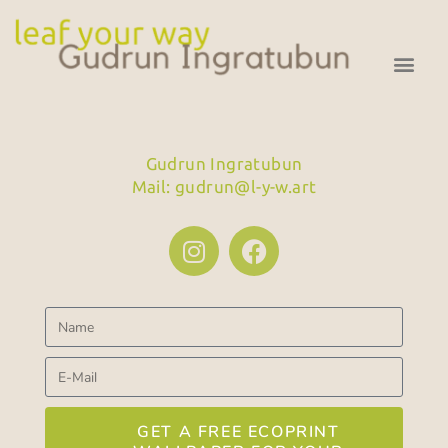
Gudrun Ingratubun
Mail: gudrun@l-y-w.art
GET A FREE ECOPRINT