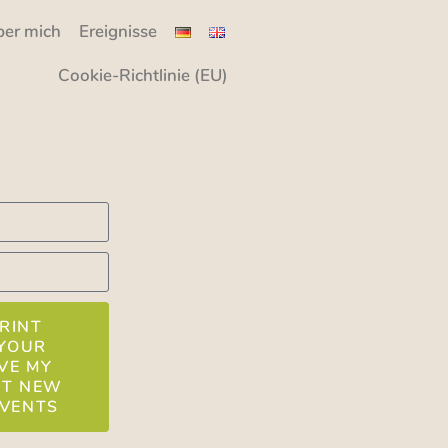
ber mich
Ereignisse
Cookie-Richtlinie (EU)
RINT
YOUR
VE MY
UT NEW
EVENTS